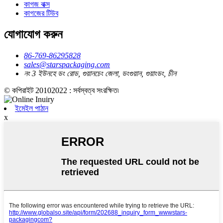
কাগজ বাক্স
কাগজের টিউব
যোগাযোগ করুন
86-769-86295828
sales@starspackaging.com
নং 3 ইউনহে ডং রোড, গুয়ানচেং জেলা, ডংগুয়ান, গুয়াংডং, চীন
© কপিরাইট 20102022 : সর্বস্বত্ব সংরক্ষিত৷
ইমেইল পাঠান
x