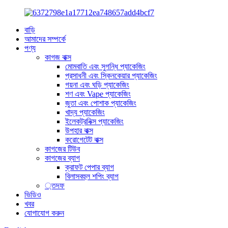
বাড়ি
আমাদের সম্পর্কে
পণ্য
কাগজ বাক্স
মোমবাতি এবং সুগন্ধি প্যাকেজিং
প্রসাধনী এবং স্কিনকেয়ার প্যাকেজিং
গয়না এবং ঘড়ি প্যাকেজিং
শণ এবং Vape প্যাকেজিং
জুতা এবং পোশাক প্যাকেজিং
খাদ্য প্যাকেজিং
ইলেকট্রনিক্স প্যাকেজিং
উপহার বাক্স
করোগেটেট বাক্স
কাগজের টিউব
কাগজের ব্যাগ
ক্রাফট পেপার ব্যাগ
বিলাসবহুল শপিং ব্যাগ
্তদফ
ভিডিও
খবর
যোগাযোগ করুন