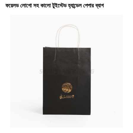
ফয়েলড লোগো সহ কালো টুইস্টেড হ্যান্ডেল পেপার ব্যাগ