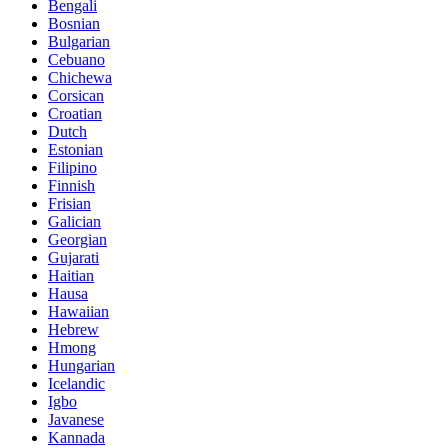
Bengali
Bosnian
Bulgarian
Cebuano
Chichewa
Corsican
Croatian
Dutch
Estonian
Filipino
Finnish
Frisian
Galician
Georgian
Gujarati
Haitian
Hausa
Hawaiian
Hebrew
Hmong
Hungarian
Icelandic
Igbo
Javanese
Kannada