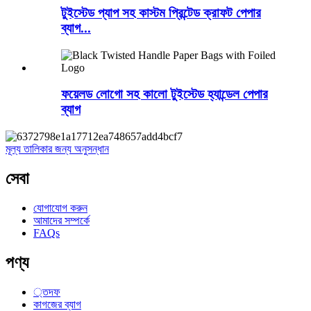
টুইস্টেড প্যাপ সহ কাস্টম প্রিন্টেড ক্রাফট পেপার
ব্যাগ...
ফয়েলড লোগো সহ কালো টুইস্টেড হ্যান্ডেল পেপার
ব্যাগ
মূল্য তালিকার জন্য অনুসন্ধান
সেবা
যোগাযোগ করুন
আমাদের সম্পর্কে
FAQs
পণ্য
্তদফ
কাগজের ব্যাগ