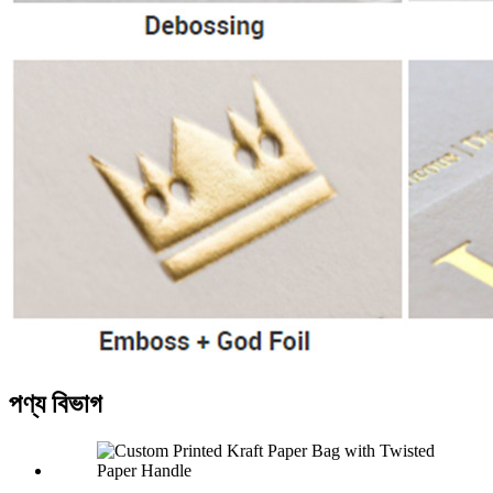
পণ্য বিভাগ