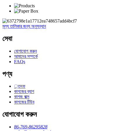
মূল্য তালিকার জন্য অনুসন্ধান
সেবা
যোগাযোগ করুন
আমাদের সম্পর্কে
FAQs
পণ্য
্তদফ
কাগজের ব্যাগ
কাগজ বাক্স
কাগজের টিউব
যোগাযোগ করুন
86-769-86295828