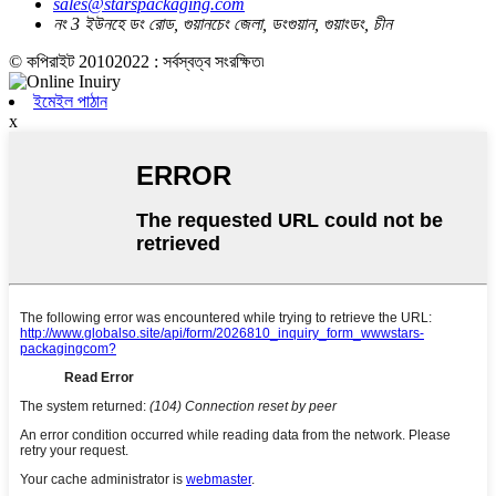
sales@starspackaging.com
নং 3 ইউনহে ডং রোড, গুয়ানচেং জেলা, ডংগুয়ান, গুয়াংডং, চীন
© কপিরাইট 20102022 : সর্বস্বত্ব সংরক্ষিত৷
ইমেইল পাঠান
x