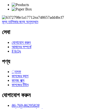
মূল্য তালিকার জন্য অনুসন্ধান
সেবা
যোগাযোগ করুন
আমাদের সম্পর্কে
FAQs
পণ্য
্তদফ
কাগজের ব্যাগ
কাগজ বাক্স
কাগজের টিউব
যোগাযোগ করুন
86-769-86295828