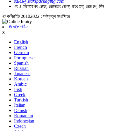
sales@starspackaging.com
নং 3 ইউনহে ডং রোড, গুয়ানচেং জেলা, ডংগুয়ান, গুয়াংডং, চীন
© কপিরাইট 20102022 : সর্বস্বত্ব সংরক্ষিত৷
ইমেইল পাঠান
x
English
French
German
Portuguese
Spanish
Russian
Japanese
Korean
Arabic
Irish
Greek
Turkish
Italian
Danish
Romanian
Indonesian
Czech