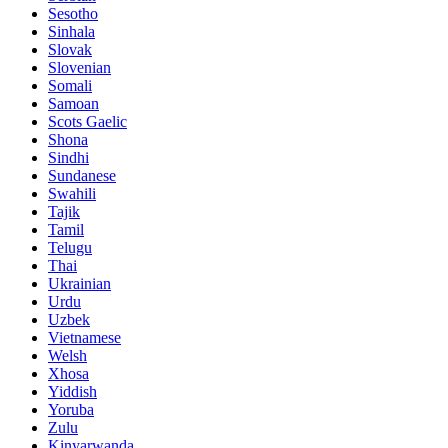
Sesotho
Sinhala
Slovak
Slovenian
Somali
Samoan
Scots Gaelic
Shona
Sindhi
Sundanese
Swahili
Tajik
Tamil
Telugu
Thai
Ukrainian
Urdu
Uzbek
Vietnamese
Welsh
Xhosa
Yiddish
Yoruba
Zulu
Kinyarwanda