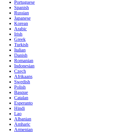
Portuguese
Spanish
Russian
Japanese
Korean
Arabic
Irish
Greek
Turkish
Italian
Danish
Romanian
Indonesian
Czech
Afrikaans
Swedish
Polish
Basque
Catalan
Esperanto
Hindi
Lao
Albanian
Amharic
Armenian