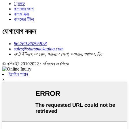
্তদফ
কাগজের ব্যাগ
কাগজ বাক্স
কাগজের টিউব
যোগাযোগ করুন
86-769-86295828
sales@starspackaging.com
নং 3 ইউনহে ডং রোড, গুয়ানচেং জেলা, ডংগুয়ান, গুয়াংডং, চীন
© কপিরাইট 20102022 : সর্বস্বত্ব সংরক্ষিত৷
ইমেইল পাঠান
x