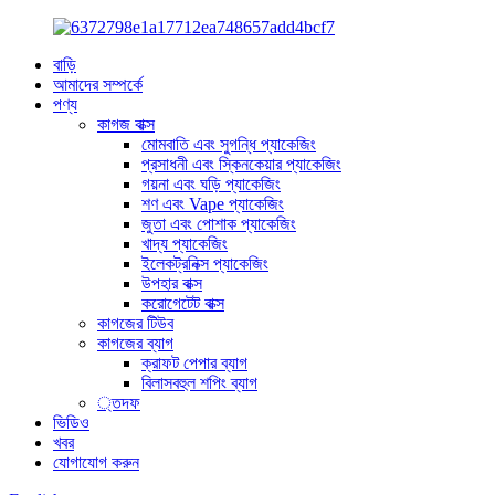
বাড়ি
আমাদের সম্পর্কে
পণ্য
কাগজ বাক্স
মোমবাতি এবং সুগন্ধি প্যাকেজিং
প্রসাধনী এবং স্কিনকেয়ার প্যাকেজিং
গয়না এবং ঘড়ি প্যাকেজিং
শণ এবং Vape প্যাকেজিং
জুতা এবং পোশাক প্যাকেজিং
খাদ্য প্যাকেজিং
ইলেকট্রনিক্স প্যাকেজিং
উপহার বাক্স
করোগেটেট বাক্স
কাগজের টিউব
কাগজের ব্যাগ
ক্রাফট পেপার ব্যাগ
বিলাসবহুল শপিং ব্যাগ
্তদফ
ভিডিও
খবর
যোগাযোগ করুন