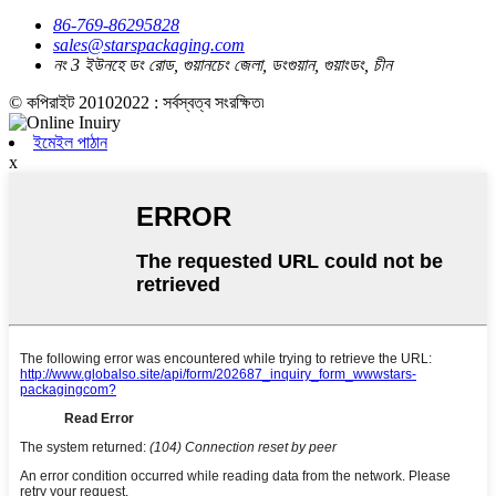
86-769-86295828
sales@starspackaging.com
নং 3 ইউনহে ডং রোড, গুয়ানচেং জেলা, ডংগুয়ান, গুয়াংডং, চীন
© কপিরাইট 20102022 : সর্বস্বত্ব সংরক্ষিত৷
ইমেইল পাঠান
x