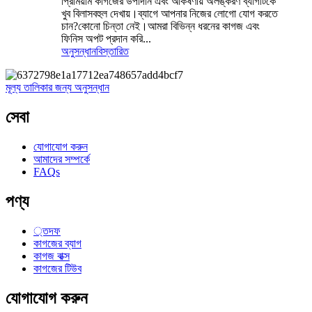
প্রিমিয়াম কাগজের উপাদান এবং আকর্ষণীয় অলঙ্করণ ব্যাগটিকে
খুব বিলাসবহুল দেখায়।ব্যাগে আপনার নিজের লোগো যোগ করতে
চান?কোনো চিন্তা নেই।আমরা বিভিন্ন ধরনের কাগজ এবং
ফিনিস অপট প্রদান করি...
অনুসন্ধান
বিস্তারিত
মূল্য তালিকার জন্য অনুসন্ধান
সেবা
যোগাযোগ করুন
আমাদের সম্পর্কে
FAQs
পণ্য
্তদফ
কাগজের ব্যাগ
কাগজ বাক্স
কাগজের টিউব
যোগাযোগ করুন