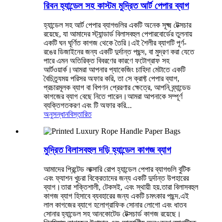
রিবন হ্যান্ডেল সহ কাস্টম মুদ্রিত আর্ট পেপার ব্যাগ
হ্যান্ডেল সহ আর্ট পেপার ব্যাগগুলির একটি অনেক সূক্ষ্ম টেক্সচার
রয়েছে, যা আমাদের স্ট্যান্ডার্ড বিলাসবহুল পেপারবোর্ডের তুলনায়
একটি ঘন ঘূর্ণিত কাগজ থেকে তৈরি।এই শৈলীর ব্যাগটি পূর্ণ-
রঙের ডিজাইনের জন্য একটি দুর্দান্ত পছন্দ, বা মুদ্রণ করা যেতে
পারে এমন অতিরিক্ত বিবরণের কারণে ফটোগ্রাফ সহ
আর্টওয়ার্ক।আমরা আপনার প্যাকেজিং চাহিদা মেটাতে একটি
বৈচিত্র্যময় পরিসর অফার করি, তা সে ক্রাফ্ট পেপার ব্যাগ,
প্রচারমূলক ব্যাগ বা বিপণন প্রেরণার ক্ষেত্রে, আপনি ব্র্যান্ডেড
কাগজের ব্যাগ বেছে নিতে পারেন।আমরা আপনাকে সম্পূর্ণ
ব্যক্তিগতকরণ এবং টি অফার করি...
অনুসন্ধান
বিস্তারিত
মুদ্রিত বিলাসবহুল দড়ি হ্যান্ডেল কাগজ ব্যাগ
আমাদের প্রিন্টেড লাক্সারি রোপ হ্যান্ডেল পেপার ব্যাগগুলি বুটিক
এবং ফ্যাশন খুচরা বিক্রেতাদের জন্য একটি দুর্দান্ত উপহারের
ব্যাগ।তারা শক্তিশালী, টেকসই, এবং স্থায়ী হয়.তারা বিলাসবহুল
কাগজ ব্যাগ হিসাবে ব্যবহারের জন্য একটি চমৎকার পছন্দ.এই
লাল কাগজের ব্যাগে হলোগ্রাফিক সোনার লোগো এবং ধাতব
সোনার হ্যান্ডেল সহ আনকোটেড টেক্সচার্ড কাগজ রয়েছে।