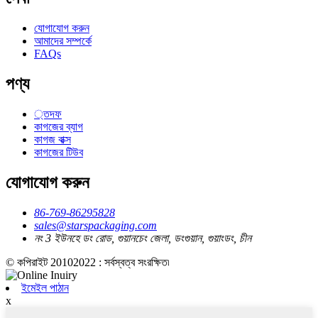
যোগাযোগ করুন
আমাদের সম্পর্কে
FAQs
পণ্য
্তদফ
কাগজের ব্যাগ
কাগজ বাক্স
কাগজের টিউব
যোগাযোগ করুন
86-769-86295828
sales@starspackaging.com
নং 3 ইউনহে ডং রোড, গুয়ানচেং জেলা, ডংগুয়ান, গুয়াংডং, চীন
© কপিরাইট 20102022 : সর্বস্বত্ব সংরক্ষিত৷
ইমেইল পাঠান
x