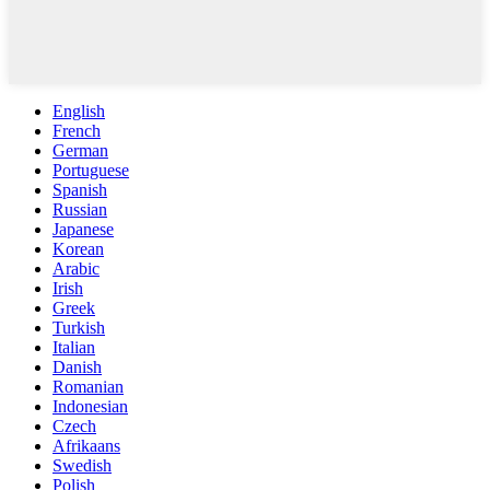
English
French
German
Portuguese
Spanish
Russian
Japanese
Korean
Arabic
Irish
Greek
Turkish
Italian
Danish
Romanian
Indonesian
Czech
Afrikaans
Swedish
Polish