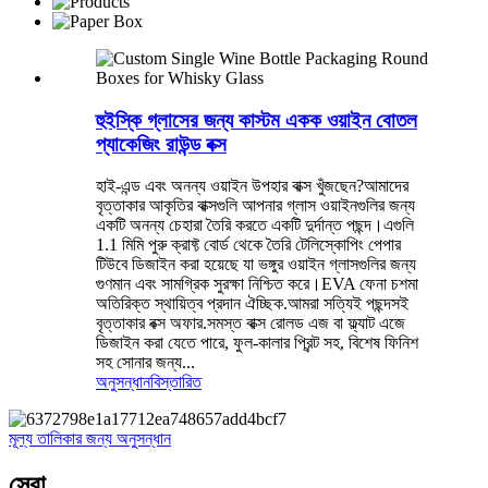
হুইস্কি গ্লাসের জন্য কাস্টম একক ওয়াইন বোতল
প্যাকেজিং রাউন্ড বক্স
হাই-এন্ড এবং অনন্য ওয়াইন উপহার বাক্স খুঁজছেন?আমাদের
বৃত্তাকার আকৃতির বাক্সগুলি আপনার গ্লাস ওয়াইনগুলির জন্য
একটি অনন্য চেহারা তৈরি করতে একটি দুর্দান্ত পছন্দ।এগুলি
1.1 মিমি পুরু ক্রাফ্ট বোর্ড থেকে তৈরি টেলিস্কোপিং পেপার
টিউবে ডিজাইন করা হয়েছে যা ভঙ্গুর ওয়াইন গ্লাসগুলির জন্য
গুণমান এবং সামগ্রিক সুরক্ষা নিশ্চিত করে।EVA ফেনা চশমা
অতিরিক্ত স্থায়িত্ব প্রদান ঐচ্ছিক.আমরা সত্যিই পছন্দসই
বৃত্তাকার বক্স অফার.সমস্ত বাক্স রোলড এজ বা ফ্ল্যাট এজে
ডিজাইন করা যেতে পারে, ফুল-কালার প্রিন্ট সহ, বিশেষ ফিনিশ
সহ সোনার জন্য...
অনুসন্ধান
বিস্তারিত
মূল্য তালিকার জন্য অনুসন্ধান
সেবা