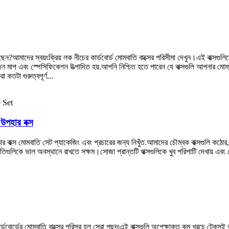
আমাদের স্বয়ংক্রিয় লক নীচের কার্ডবোর্ড মোমবাতি বাক্সের পরিসীমা দেখুন।এই বাক্সগুলি
জন মাপ এবং স্পেসিফিকেশন উত্পাদিত হয়.আপনি নিশ্চিত হতে পারেন যে বাক্সগুলি আপনার ম
কতটা গুরুত্বপূর্ণ...
উপহার বক্স
োর বাক্স মোমবাতি সেট প্যাকেজিং এবং প্রচারের জন্য নিখুঁত.আমাদের চৌম্বক বাক্সগুলি কঠো
তিগুলিকে ভাল অবস্থানে রাখতে সক্ষম।সোজা প্রান্তটি বাক্সগুলিকে খুব পরিপাটি দেখায় এব
ডবোর্ডের মোমবাতি বাক্সের পরিসর হল সেরা পছন্দ৷এই বাক্সগুলি অপেক্ষাকৃত কম খরচে টেকসই কার