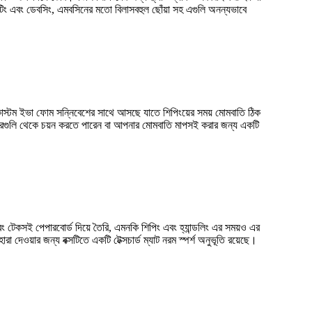
ন্টিং এবং ডেবসিং, এমবসিনের মতো বিলাসবহুল ছোঁয়া সহ এগুলি অনন্যভাবে
কাস্টম ইভা ফোম সন্নিবেশের সাথে আসছে যাতে শিপিংয়ের সময় মোমবাতি ঠিক
কারগুলি থেকে চয়ন করতে পারেন বা আপনার মোমবাতি মাপসই করার জন্য একটি
ং টেকসই পেপারবোর্ড দিয়ে তৈরি, এমনকি শিপিং এবং হ্যান্ডলিং এর সময়ও এর
য়ার জন্য বক্সটিতে একটি টেক্সচার্ড ম্যাট নরম স্পর্শ অনুভূতি রয়েছে।