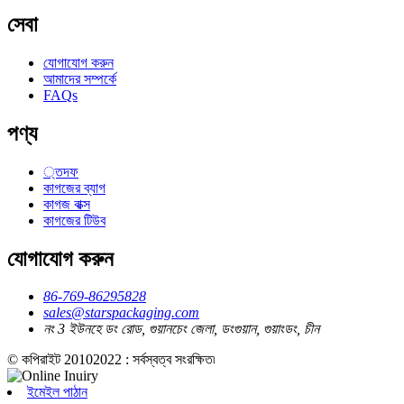
সেবা
যোগাযোগ করুন
আমাদের সম্পর্কে
FAQs
পণ্য
্তদফ
কাগজের ব্যাগ
কাগজ বাক্স
কাগজের টিউব
যোগাযোগ করুন
86-769-86295828
sales@starspackaging.com
নং 3 ইউনহে ডং রোড, গুয়ানচেং জেলা, ডংগুয়ান, গুয়াংডং, চীন
© কপিরাইট 20102022 : সর্বস্বত্ব সংরক্ষিত৷
ইমেইল পাঠান