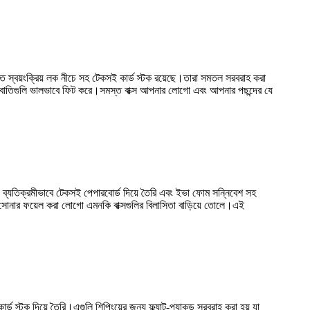
তে স্বয়ংক্রিয় লক নীচে সহ টেকসই কার্ড স্টক রয়েছে।তারা সমতল সরবরাহ করা
োমবাতিগুলি ভালভাবে ফিট করে।সমস্ত বাক্স আপনার লোগো এবং আপনার পছন্দের যে
র, ব্যতিক্রমীভাবে টেকসই পেপারবোর্ড দিয়ে তৈরি এবং ইভা ফোম সন্নিবেশ সহ
ং সোনার ফয়েল করা লোগো এমনকি বাক্সগুলির বিলাসিতা বাড়িয়ে তোলে।এই
্ড স্টক দিয়ে তৈরি।এগুলি শিপিংয়ের জন্য ফ্ল্যাট-প্যাকড সরবরাহ করা হয় যা