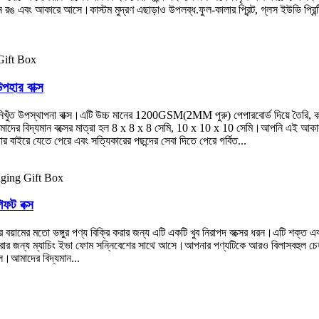
িন্ন রঙ এবং আকারে আসে।কাস্টম মুদ্রণ এছাড়াও উপলব্ধ.ফুল-কালার প্রিন্ট, গ্লস ইউভি প্রি
পহার বাক্স
নিখুঁত উপস্থাপনা বাক্স।এটি উচ্চ মানের 1200GSM(2MM পুরু) পেপারবোর্ড দিয়ে তৈরি, 
ায়।আমাদের বিদ্যমান বক্সের মাত্রা হল 8 x 8 x 8 সেমি, 10 x 10 x 10 সেমি।আপনি এই আ
র বাইরে যেতে পেরে এবং সত্যিকারের পছন্দের সেবা দিতে পেরে গর্বিত...
িফট বক্স
বয়ামের মতো ভঙ্গুর পণ্য বিক্রি করার জন্য এটি একটি খুব নিরাপদ বক্সের ধরন।এটি শক্ত এব
 জন্য ম্যাচিং ইভা ফোম সন্নিবেশের সাথে আসে।আপনার পণ্যটিকে আরও বিলাসবহুল চেহারা দেও
ে।আমাদের বিদ্যমান...