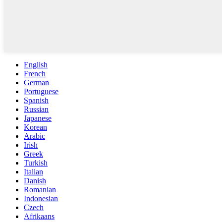
English
French
German
Portuguese
Spanish
Russian
Japanese
Korean
Arabic
Irish
Greek
Turkish
Italian
Danish
Romanian
Indonesian
Czech
Afrikaans