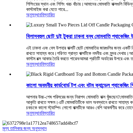
শিপিংয়ের স্থান এবং শিপিং খরচ বাঁচায়।আমাদের মোমবাতি বাক্সগুলি বিভ
কাস্টমাইজ করা যেতে পারে...
অনুসন্ধান
বিস্তারিত
বিলাসবহুল ছোট দুই টুকরা ঢাকনা বন্ধ মোমবাতি প্যাকেজিং উ
এই ঢাকনা এবং বেস উপহার বাক্সটি ছোট মোমবাতির জারগুলির জন্য একটি 
রাখতে সাহায্য করে।পরিণত প্রান্ত বাক্সটিকে নমনীয় এবং সুন্দর দেখ
কাস্টম বক্স আকার তৈরি করতে পারেন৷আমরা প্রতিটি অর্ডারের উপরে এবং তা
অনুসন্ধান
বিস্তারিত
কালো অনমনীয় কার্ডবোর্ড টপ এবং বটম ক্যান্ডেল প্যাকেজিং গ
আপনার উচ্চ-শেষ পরিসরের জন্য নিরাপদ মোমবাতি বাক্স খুঁজছেন?মোমবাতির 
আকৃতি রাখতে সক্ষম।এটি মোমবাতিটিকে ভাল অবস্থানে রাখতে সাহায্য করার
চকচকে কালো স্ট্যাম্পিং লোগো বাক্সটিকে আরও বেশি আকর্ষণীয় করে তোল
অনুসন্ধান
বিস্তারিত
মূল্য তালিকার জন্য অনুসন্ধান