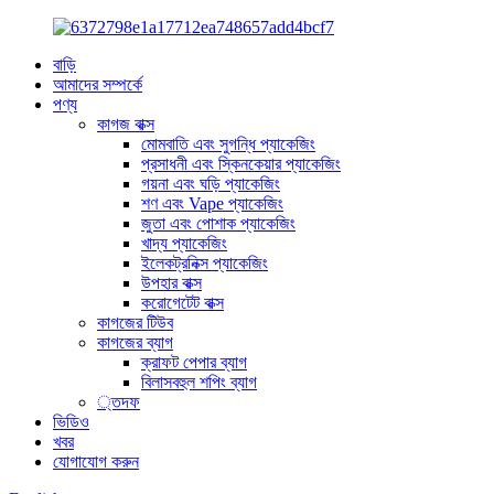
বাড়ি
আমাদের সম্পর্কে
পণ্য
কাগজ বাক্স
মোমবাতি এবং সুগন্ধি প্যাকেজিং
প্রসাধনী এবং স্কিনকেয়ার প্যাকেজিং
গয়না এবং ঘড়ি প্যাকেজিং
শণ এবং Vape প্যাকেজিং
জুতা এবং পোশাক প্যাকেজিং
খাদ্য প্যাকেজিং
ইলেকট্রনিক্স প্যাকেজিং
উপহার বাক্স
করোগেটেট বাক্স
কাগজের টিউব
কাগজের ব্যাগ
ক্রাফট পেপার ব্যাগ
বিলাসবহুল শপিং ব্যাগ
্তদফ
ভিডিও
খবর
যোগাযোগ করুন