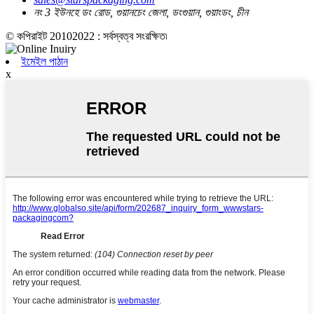
নং 3 ইউনহে ডং রোড, গুয়ানচেং জেলা, ডংগুয়ান, গুয়াংডং, চীন
© কপিরাইট 20102022 : সর্বস্বত্ব সংরক্ষিত৷
ইমেইল পাঠান
x