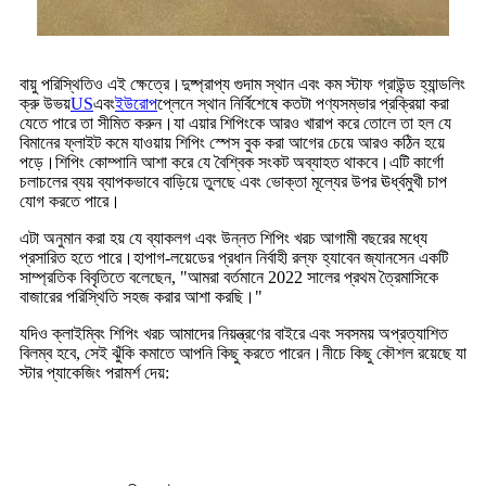
বায়ু পরিস্থিতিও এই ক্ষেত্রে।দুষ্প্রাপ্য গুদাম স্থান এবং কম স্টাফ গ্রাউন্ড হ্যান্ডলিং
ক্রু উভয়
US
এবং
ইউরোপ
প্লেনে স্থান নির্বিশেষে কতটা পণ্যসম্ভার প্রক্রিয়া করা
যেতে পারে তা সীমিত করুন।যা এয়ার শিপিংকে আরও খারাপ করে তোলে তা হল যে
বিমানের ফ্লাইট কমে যাওয়ায় শিপিং স্পেস বুক করা আগের চেয়ে আরও কঠিন হয়ে
পড়ে।শিপিং কোম্পানি আশা করে যে বৈশ্বিক সংকট অব্যাহত থাকবে।এটি কার্গো
চলাচলের ব্যয় ব্যাপকভাবে বাড়িয়ে তুলছে এবং ভোক্তা মূল্যের উপর ঊর্ধ্বমুখী চাপ
যোগ করতে পারে।
এটা অনুমান করা হয় যে ব্যাকলগ এবং উন্নত শিপিং খরচ আগামী বছরের মধ্যে
প্রসারিত হতে পারে।হাপাগ-লয়েডের প্রধান নির্বাহী রল্ফ হ্যাবেন জ্যানসেন একটি
সাম্প্রতিক বিবৃতিতে বলেছেন, "আমরা বর্তমানে 2022 সালের প্রথম ত্রৈমাসিকে
বাজারের পরিস্থিতি সহজ করার আশা করছি।"
যদিও ক্লাইম্বিং শিপিং খরচ আমাদের নিয়ন্ত্রণের বাইরে এবং সবসময় অপ্রত্যাশিত
বিলম্ব হবে, সেই ঝুঁকি কমাতে আপনি কিছু করতে পারেন।নীচে কিছু কৌশল রয়েছে যা
স্টার প্যাকেজিং পরামর্শ দেয়: