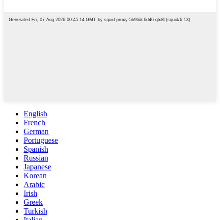
English
French
German
Portuguese
Spanish
Russian
Japanese
Korean
Arabic
Irish
Greek
Turkish
Italian