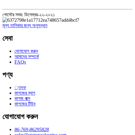
পোস্টের সময়: ডিসেম্বর-২২-২০২১
মূল্য তালিকার জন্য অনুসন্ধান
সেবা
যোগাযোগ করুন
আমাদের সম্পর্কে
FAQs
পণ্য
্তদফ
কাগজের ব্যাগ
কাগজ বাক্স
কাগজের টিউব
যোগাযোগ করুন
86-769-86295828
sales@starspackaging.com