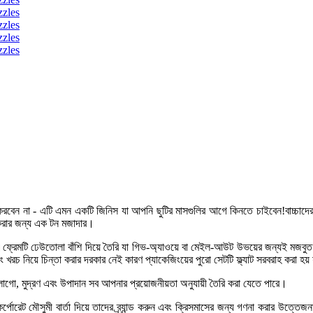
করবেন না - এটি এমন একটি জিনিস যা আপনি ছুটির মাসগুলির আগে কিনতে চাইবেন!বাচ্চাদের জন্
ার করার জন্য এক টন মজাদার।
ফ্রেমটি ঢেউতোলা বাঁশি দিয়ে তৈরি যা গিভ-অ্যাওয়ে বা মেইল-আউট উভয়ের জন্যই মজবুত এবং 
 নিয়ে চিন্তা করার দরকার নেই কারণ প্যাকেজিংয়ের পুরো সেটটি ফ্ল্যাট সরবরাহ করা হয় যা
োগো, মুদ্রণ এবং উপাদান সব আপনার প্রয়োজনীয়তা অনুযায়ী তৈরি করা যেতে পারে।
রেট মৌসুমী বার্তা দিয়ে তাদের ব্র্যান্ড করুন এবং ক্রিসমাসের জন্য গণনা করার উত্তেজন