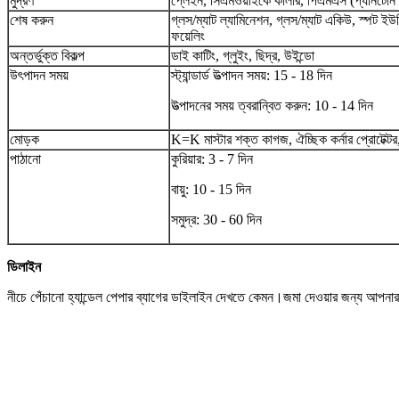
মুদ্রণ
প্লেইন, সিএমওয়াইকে কালার, পিএমএস (প্যানটোন ম্
শেষ করুন
গ্লস/ম্যাট ল্যামিনেশন, গ্লস/ম্যাট একিউ, স্পট ই
ফয়েলিং
অন্তর্ভুক্ত বিকল্প
ডাই কাটিং, গ্লুইং, ছিদ্র, উইন্ডো
উৎপাদন সময়
স্ট্যান্ডার্ড উত্পাদন সময়: 15 - 18 দিন
উত্পাদনের সময় ত্বরান্বিত করুন: 10 - 14 দিন
মোড়ক
K=K মাস্টার শক্ত কাগজ, ঐচ্ছিক কর্নার প্রোটেক্টর
পাঠানো
কুরিয়ার: 3 - 7 দিন
বায়ু: 10 - 15 দিন
সমুদ্র: 30 - 60 দিন
ডিলাইন
নীচে পেঁচানো হ্যান্ডেল পেপার ব্যাগের ডাইলাইন দেখতে কেমন।জমা দেওয়ার জন্য আপ