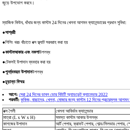
জুড়ে উপভোগ করবে।
ম্যাজিক কিউব, ধাঁধার জন্য কাস্টম 24 দিনের খেলনা আগমন ক্যালেন্ডারের প্রধান সুবিধা:
●
সাশ্রয়ী
●
শিপিং খরচ বাঁচাতে বক্স ফ্ল্যাট সরবরাহ করা হয়
●
কাস্টম
আকার এবং নকশা
উপলব্ধ
●
টেকসই উপাদান ব্যবহার করা হয়
●
পুনর্ব্যবহৃত উপাদান
উপলব্ধ
●
চূড়ান্ত বিস্ময়
আগে:
সেরা 24 দিনের ডাবল ডোর বিউটি অ্যাডভেন্ট ক্যালেন্ডার 2022
পরবর্তী:
কুকিজ, বাচ্চাদের, খেলনা, মোজার জন্য কাস্টম 12 দিনের প্রচারমূলক আগমন ক
বক্স শৈলী
খেলনা আবির্ভাব ক্যালেন্ডার
মাত্রা (L x W x H)
সমস্ত কাস্টম আকার উপলব্ধ
কাগজের উপাদান
আর্ট পেপার, ক্রাফট পেপার, গোল্ড/সিলভার পেপার, স্