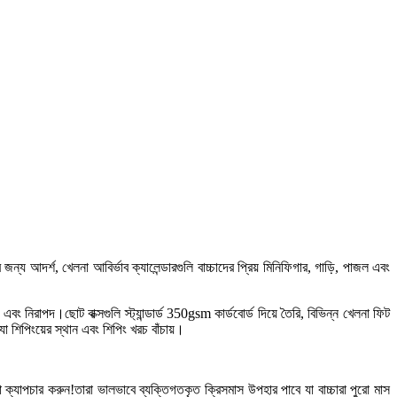
য আদর্শ, খেলনা আবির্ভাব ক্যালেন্ডারগুলি বাচ্চাদের প্রিয় মিনিফিগার, গাড়ি, পাজল এবং
নিরাপদ।ছোট বাক্সগুলি স্ট্যান্ডার্ড 350gsm কার্ডবোর্ড দিয়ে তৈরি, বিভিন্ন খেলনা ফিট
 শিপিংয়ের স্থান এবং শিপিং খরচ বাঁচায়।
া ক্যাপচার করুন!তারা ভালভাবে ব্যক্তিগতকৃত ক্রিসমাস উপহার পাবে যা বাচ্চারা পুরো মাস