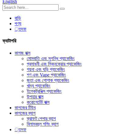
English
বাড়ি
পণ্য
্তদফ
ক্যাটাগরি
কাগজ বাক্স
মোমবাতি এবং সুগন্ধি প্যাকেজিং
প্রসাধনী এবং স্কিনকেয়ার প্যাকেজিং
গয়না এবং ঘড়ি প্যাকেজিং
শণ এবং Vape প্যাকেজিং
জুতা এবং পোশাক প্যাকেজিং
খাদ্য প্যাকেজিং
ইলেকট্রনিক্স প্যাকেজিং
উপহার বাক্স
করোগেটেট বাক্স
কাগজের টিউব
কাগজের ব্যাগ
ক্রাফট পেপার ব্যাগ
বিলাসবহুল শপিং ব্যাগ
্তদফ