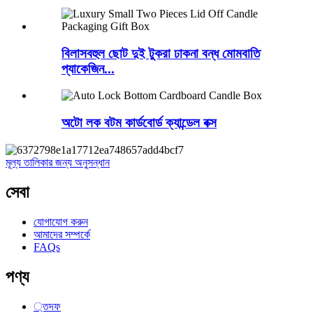
বিলাসবহুল ছোট দুই টুকরা ঢাকনা বন্ধ মোমবাতি
প্যাকেজিন...
অটো লক বটম কার্ডবোর্ড ক্যান্ডেল বক্স
মূল্য তালিকার জন্য অনুসন্ধান
সেবা
যোগাযোগ করুন
আমাদের সম্পর্কে
FAQs
পণ্য
্তদফ