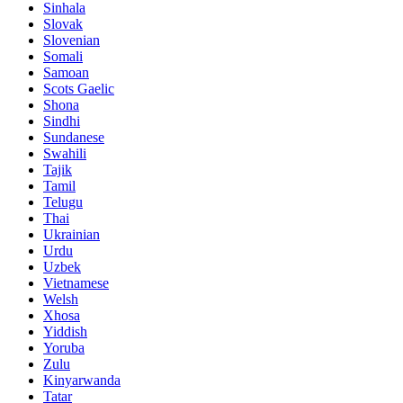
Sinhala
Slovak
Slovenian
Somali
Samoan
Scots Gaelic
Shona
Sindhi
Sundanese
Swahili
Tajik
Tamil
Telugu
Thai
Ukrainian
Urdu
Uzbek
Vietnamese
Welsh
Xhosa
Yiddish
Yoruba
Zulu
Kinyarwanda
Tatar