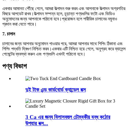
একবার আমানত পৌঁছে গেলে, আমরা উত্পাদন শুরু করব এবং আপনাকে উত্পাদন অগ্রগতির
বিষয়ে আপডেট রাখব।উত্পাদন সম্পন্ন হলে, চূড়ান্ত পণ্যগুলির ফটো এবং ভিডিও
অনুমোদনের জন্য আপনাকে পাঠানো হবে।প্রয়োজন হলে শারীরিক চালানের নমুনাও
প্রদান করা যেতে পারে।
7. চালান
চালানের জন্য আপনার অনুমোদন পাওয়ার পরে, আমরা আপনার সাথে শিপিং ঠিকানা এবং
শিপিং পদ্ধতি দ্বিগুণ নিশ্চিত করব।একবার এটি নিশ্চিত হয়ে গেলে, অনুগ্রহ করে ব্যালেন্স
পেমেন্টের ব্যবস্থা করুন এবং পণ্যগুলি এখনই পাঠানো হবে।
পণ্য বিভাগ
দুই টাক এন্ড কার্ডবোর্ড ক্যান্ডেল বক্স
3 Ca এর জন্য বিলাসবহুল চৌম্বকীয় বন্ধ কঠোর
উপহার বক্স...