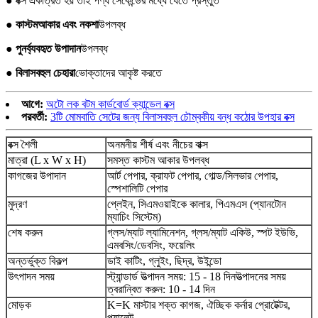
● বক্স একত্রিত হয় তাই পণ্য সেকেন্ডের মধ্যে যেতে প্রস্তুত
● কাস্টম
আকার এবং নকশা
উপলব্ধ
● পুনর্ব্যবহৃত উপাদান
উপলব্ধ
● বিলাসবহুল চেহারা
ভোক্তাদের আকৃষ্ট করতে
আগে:
অটো লক বটম কার্ডবোর্ড ক্যান্ডেল বক্স
পরবর্তী:
3টি মোমবাতি সেটের জন্য বিলাসবহুল চৌম্বকীয় বন্ধ কঠোর উপহার বক্স
বক্স শৈলী
অনমনীয় শীর্ষ এবং নীচের বাক্স
মাত্রা (L x W x H)
সমস্ত কাস্টম আকার উপলব্ধ
কাগজের উপাদান
আর্ট পেপার, ক্রাফট পেপার, গোল্ড/সিলভার পেপার,
স্পেশালিটি পেপার
মুদ্রণ
প্লেইন, সিএমওয়াইকে কালার, পিএমএস (প্যানটোন
ম্যাচিং সিস্টেম)
শেষ করুন
গ্লস/ম্যাট ল্যামিনেশন, গ্লস/ম্যাট একিউ, স্পট ইউভি,
এমবসিং/ডেবসিং, ফয়েলিং
অন্তর্ভুক্ত বিকল্প
ডাই কাটিং, গ্লুইং, ছিদ্র, উইন্ডো
উৎপাদন সময়
স্ট্যান্ডার্ড উত্পাদন সময়: 15 - 18 দিন
উত্পাদনের সময়
ত্বরান্বিত করুন: 10 - 14 দিন
মোড়ক
K=K মাস্টার শক্ত কাগজ, ঐচ্ছিক কর্নার প্রোটেক্টর,
প্যালেট