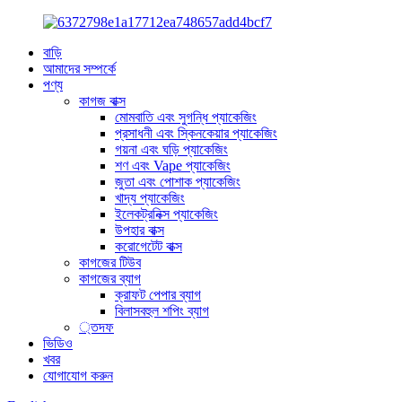
বাড়ি
আমাদের সম্পর্কে
পণ্য
কাগজ বাক্স
মোমবাতি এবং সুগন্ধি প্যাকেজিং
প্রসাধনী এবং স্কিনকেয়ার প্যাকেজিং
গয়না এবং ঘড়ি প্যাকেজিং
শণ এবং Vape প্যাকেজিং
জুতা এবং পোশাক প্যাকেজিং
খাদ্য প্যাকেজিং
ইলেকট্রনিক্স প্যাকেজিং
উপহার বাক্স
করোগেটেট বাক্স
কাগজের টিউব
কাগজের ব্যাগ
ক্রাফট পেপার ব্যাগ
বিলাসবহুল শপিং ব্যাগ
্তদফ
ভিডিও
খবর
যোগাযোগ করুন