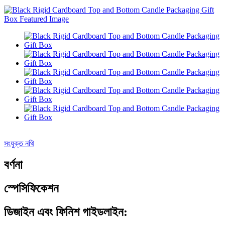
সংযুক্ত নথি
বর্ণনা
স্পেসিফিকেশন
ডিজাইন এবং ফিনিশ গাইডলাইন: