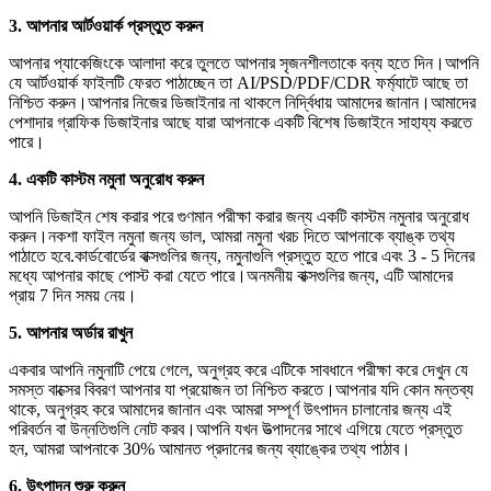
3. আপনার আর্টওয়ার্ক প্রস্তুত করুন
আপনার প্যাকেজিংকে আলাদা করে তুলতে আপনার সৃজনশীলতাকে বন্য হতে দিন।আপনি
যে আর্টওয়ার্ক ফাইলটি ফেরত পাঠাচ্ছেন তা AI/PSD/PDF/CDR ফর্ম্যাটে আছে তা
নিশ্চিত করুন।আপনার নিজের ডিজাইনার না থাকলে নির্দ্বিধায় আমাদের জানান।আমাদের
পেশাদার গ্রাফিক ডিজাইনার আছে যারা আপনাকে একটি বিশেষ ডিজাইনে সাহায্য করতে
পারে।
4. একটি কাস্টম নমুনা অনুরোধ করুন
আপনি ডিজাইন শেষ করার পরে গুণমান পরীক্ষা করার জন্য একটি কাস্টম নমুনার অনুরোধ
করুন।নকশা ফাইল নমুনা জন্য ভাল, আমরা নমুনা খরচ দিতে আপনাকে ব্যাঙ্ক তথ্য
পাঠাতে হবে.কার্ডবোর্ডের বাক্সগুলির জন্য, নমুনাগুলি প্রস্তুত হতে পারে এবং 3 - 5 দিনের
মধ্যে আপনার কাছে পোস্ট করা যেতে পারে।অনমনীয় বাক্সগুলির জন্য, এটি আমাদের
প্রায় 7 দিন সময় নেয়।
5. আপনার অর্ডার রাখুন
একবার আপনি নমুনাটি পেয়ে গেলে, অনুগ্রহ করে এটিকে সাবধানে পরীক্ষা করে দেখুন যে
সমস্ত বাক্সের বিবরণ আপনার যা প্রয়োজন তা নিশ্চিত করতে।আপনার যদি কোন মন্তব্য
থাকে, অনুগ্রহ করে আমাদের জানান এবং আমরা সম্পূর্ণ উৎপাদন চালানোর জন্য এই
পরিবর্তন বা উন্নতিগুলি নোট করব।আপনি যখন উত্পাদনের সাথে এগিয়ে যেতে প্রস্তুত
হন, আমরা আপনাকে 30% আমানত প্রদানের জন্য ব্যাঙ্কের তথ্য পাঠাব।
6. উৎপাদন শুরু করুন