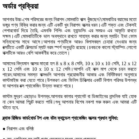
অর্ডার প্রক্রিয়া
আপনার উচ্চ-শেষ পরিসরের জন্য নিরাপদ মোমবাতি বাক্স খুঁজছেন?মোমবাতির বয়ামের মতো
ভঙ্গুর পণ্য বিক্রি করার জন্য এটি একটি খুব নিরাপদ বক্সের ধরন।এটি শক্ত এবং টেকসই
পেপারবোর্ড দিয়ে তৈরি, এমনকি শিপিং এবং হ্যান্ডলিং এর সময়ও এর আকৃতি রাখতে
সক্ষম।এটি মোমবাতিটিকে ভাল অবস্থানে রাখতে সাহায্য করার জন্য ম্যাচিং ইভা ফোম
সন্নিবেশের সাথে আসে।আপনার পণ্যটিকে আরও বিলাসবহুল চেহারা দেওয়ার জন্য
বক্সটিতে একটি টেক্সচার্ড ম্যাট নরম স্পর্শ অনুভূতি রয়েছে।চকচকে কালো স্ট্যাম্পিং লোগো
বাক্সটিকে আরও বেশি আকর্ষণীয় করে তোলে।
আমাদের বিদ্যমান বক্সের মাত্রা হল 8 x 8 x 8 সেমি, 10 x 10 x 10 সেমি, 12 x 12
x 12 সেমি এবং 10 x 10 x 12 সেমি।আপনি এই বাক্স মাপ থেকে চয়ন করতে
পারেন.আমাদের সমস্ত বাক্সগুলি আপনার প্রয়োজনীয় আকার এবং নির্দিষ্টকরণ অনুসারে
কাস্টমাইজ করা যেতে পারে।উপকরণ এবং ফিনিস চিকিত্সার একটি বিশাল পরিসর উপলব্ধ
যা আপনার বক্স প্যাকেজিং উন্নত করতে পারে।
কাস্টম মুদ্রণ এছাড়াও উপলব্ধ.আপনার কালার প্যালেট বা ডিজাইনের নান্দনিক যাই হোক
না কেন আমরা প্রিন্ট করতে পারি।শুধু আপনার বিশেষ নকশা শুরু করুন এবং আমরা এটি
ঘটতে হবে.
ব্ল্যাক রিজিড কার্ডবোর্ড টপ এবং বটম ক্যান্ডেল প্যাকেজিং বক্সের প্রধান সুবিধা:
● নিরাপদ এবং বলিষ্ঠ