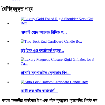
বৈশিষ্ট্যযুক্ত পণ্য
লাক্সারি গোল্ড ফয়েলড রিজিড শ...
দুই টাক এন্ড কার্ডবোর্ড ক্যান্ড...
লাক্সারি ম্যাগনেটিক ক্লোজার রিগ...
অটো লক বটম কার্ডবোর্ড...
কালো অনমনীয় কার্ডবোর্ড টপ এবং বটম ক্যান্ডেল প্যাকেজিং গিফট বক্স